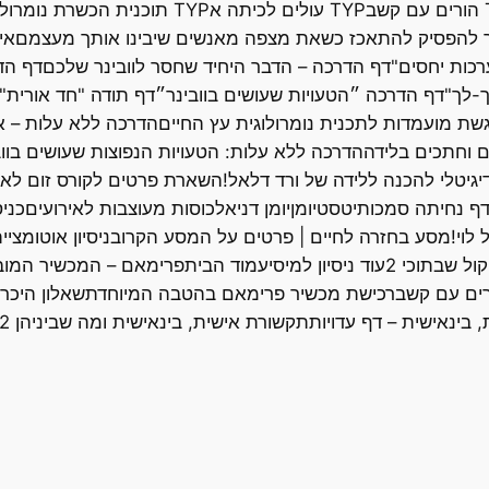
ב
TYP עולים לכיתה א
TYP תוכנית הכשרת נומרולוגיות
אי
רכות יחסים"
דף הדרכה – הדבר היחיד שחסר לוובינר שלכם
דף הדרכה 
ך-לך"
דף הדרכה ״הטעויות שעושים בוובינר״
דף תודה "חד אורית"
שת מועמדות לתכנית נומרולוגית עץ החיים
הדרכה ללא עלות – אי
ם וחתכים בלידה
הדרכה ללא עלות: הטעויות הנפוצות שעושים בווב
גיטלי להכנה ללידה של ורד דלאל!
השארת פרטים לקורס זום לא
ף נחיתה סמכותי
טסט
יומן
יומן דניאל
כוסות מעוצבות לאירועים
כניס
לוי!
מסע בחזרה לחיים | פרטים על המסע הקרוב
ניסיון אוטומצ
ול שבתוכי 2
עוד ניסיון למיסי
עמוד הבית
פרימאם – המכשיר המובי
ורים עם קשב
רכישת מכשיר פרימאם בהטבה המיוחדת
שאלון היכר
 בינאישית – דף עדויות
תקשורת אישית, בינאישית ומה שביניהן LP2