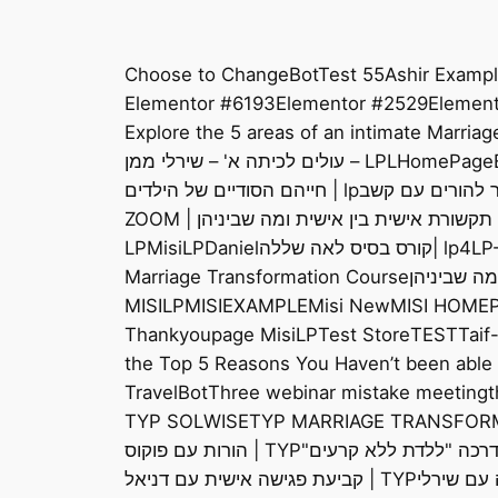
Choose to Change
BotTest 55
Ashir Examp
Elementor #6193
Elementor #2529
Element
Explore the 5 areas of an intimate Marria
HomePage
L
LP – עולים לכיתה א' – שירלי ממן
lp | חייהם הסודיים של הילדים
LP
lp4 |קורס בסיס לאה שללה
LPDaniel
LPMisi
Marriage Transformation Course
MISILP
MISIEXAMPLE
Misi New
MISI HOME
Thankyoupage MisiLP
Test Store
TEST
Taif
the Top 5 Reasons You Haven’t been able t
TravelBot
Three webinar mistake meeting
t
TYP SOLWISE
TYP MARRIAGE TRANSFOR
TYP | הורות עם פוקוס
TYP | קביעת פגישה אישית עם דניאל