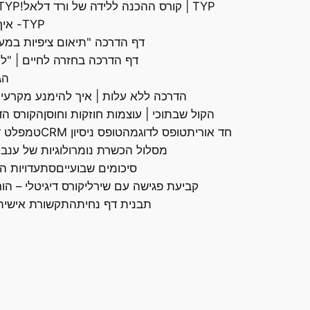
TYP | קורס ההכנה ללידה של ורד דלאל!
TYP הורים עם קש
TYP- איך להפסיק להתאכז כשאת מצפה מאנשים שיבינו אותך מעצמם
דף הדרכה "תיאום ציפיות במע
דף הדרכה בחזרה לחיים | "ל
הג
הדרכה ללא עלות | איך להימנע מקרעי
הקול שבתוכי | עוצמות חוזקות וחוסן
הקורס הדי
חד אורית
טופס לדוגמה
טופס ניסיון CRM
טמפלט ד
מסלול הכשרת נומרולוגיות של ענבל 
סיכומים שבועיים
סת
עדויות הק
קביעת פגישה עם שירלי
קורס דיגיטלי – ה
תבנית דף נחיתה
תקשורת אישית,