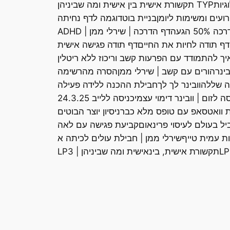
TYP תקשורת אישית בין אישית ומה שביניהן
רועים ומשימות ליומן
בניית בוט
דוגמה לדף נחיתה
50% הגעה
דף הדרכה | שירלי ממן | ADHD
דף תודה לחיות את החיים
דף תודה פגישה אישית
ך להתמודד עם הפרעות קשב וריכוז ללא ריטלין
ינר
הורים עם קשב | שירלי ממן
הסרה מהרשימה
ה שללה
וובינר לך לך
חבילת ההכנה ללידה פעילה
ה לזום | וובינר דימוי עצמי
כניסה ללייב 24.3.25
יית וואטסאפ עם טופס מלא כבר
ניסיון יוצר הבוטים
ל בעולם לעיסוי פרינאום
קביעת פגישה עם לאה
ות עמית טייף
שירלי ממן | חבילת עולים לכיתה א
תקשורת אישית, בינאישית ומה שביניהן | LP3