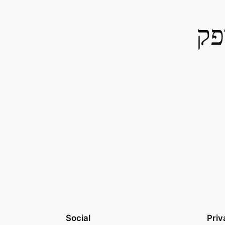
פק
Social
Priv