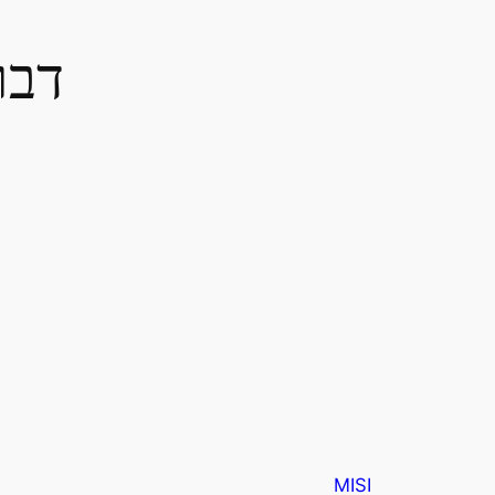
דבר
מ
MISI