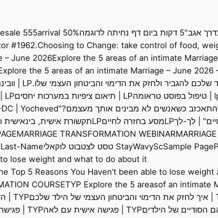
דרך אגב"
5 דקות ביום דף נחיתה לדוגמה
50% arrival
555 sale
le
or #1962
Choosing to Change: take control of food, weig
ge – June 2026
Explore the 5 areas of an intimate Marriage
Explore the 5 areas of an intimate Marriage – June 2026
LP | וובינר להורים עם קשב
 בפוסט טראומה
LP | תיאום ציפיות במערכות יחסים
LP | תקשורת אישית בין אישית ומה שביניהן | ZOOM
-DC | Yocheved
LPמסע בחזרה לחיים
LPתקשורת אישית, בינאישית ומה שביניהן
PAGE
MARRIAGE TRANSFORMATION WEBINAR
MARRIAGE
Sample Page
Sc
StayWavy טסט לצטבוט לוקאלי
-Last-Name
o lose weight and what to do about it
he Top 5 Reasons You Haven’t been able to lose weight 
MATION COURSE
TYP Explore the 5 areasof an intimate M
לד שלכם
TYP | הדרכה "ללדת ללא קרעים"
TYP | פגישה אישית עם לאה
TYP | פגישה עם שירלי