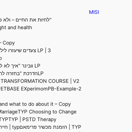
MISI
"לחיות את החיים – ולא כ
ht and health.
 – Copy
LP | 3 צעדים שיעזרו לילד שלכם להגביר ולחזק את הדימוי והביטחון העצמי שלו.
lp | טיפול
LP וובינר "איך לא להתאכזב כשאנשים לא מבינים אותך מעצמם?"
LPהדרכת "בחזרה לחיים" | לך-לך
 TRANSFORMATION COURSE​ | V2
PETBASE EX
perimom
PB-Example-2
and what to do about it – Copy
arriage​
TYP Choosing to Change
TYP | PSTD Therapy
TYP | איך לחזק את הדימוי והביטחון העצמי של הי
TYP | הזמנת מכשיר פרימאם
typ | חייהם הסודיים של הילדים