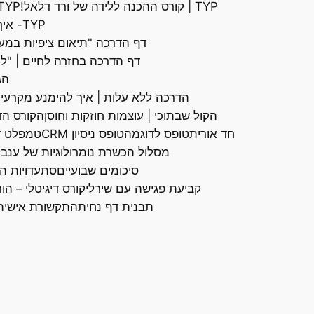
TYP | קורס ההכנה ללידה של ורד דלאל!
TYP הורים עם קש
TYP- איך להפסיק להתאכז כשאת מצפה מאנשים שיבינו אותך מעצמם
דף הדרכה "תיאום ציפיות במע
דף הדרכה בחזרה לחיים | "ל
הג
הדרכה ללא עלות | איך להימנע מקרעי
הקול שבתוכי | עוצמות חוזקות וחוסן
הקורס הדי
חד אורית
טופס לדוגמה
טופס ניסיון CRM
טמפלט ד
מסלול הכשרת נומרולוגיות של ענבל 
סיכומים שבועיים
סת
עדויות הק
קביעת פגישה עם שירלי
קורס דיגיטלי – ה
תבנית דף נחיתה
תקשורת אישית,