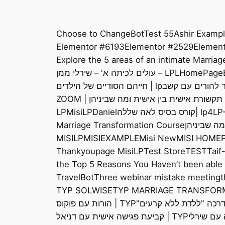
Choose to Change
BotTest 55
Ashir Examp
Elementor #6193
Elementor #2529
Element
Explore the 5 areas of an intimate Marria
HomePage
L
LP – עולים לכיתה א' – שירלי ממן
lp | חייהם הסודיים של הילדים
LP
lp4 |קורס בסיס לאה שללה
LPDaniel
LPMisi
Marriage Transformation Course
MISILP
MISIEXAMPLE
Misi New
MISI HOME
Thankyoupage MisiLP
Test Store
TEST
Taif
the Top 5 Reasons You Haven’t been able t
TravelBot
Three webinar mistake meeting
t
TYP SOLWISE
TYP MARRIAGE TRANSFOR
TYP | הורות עם פוקוס
TYP | קביעת פגישה אישית עם דניאל