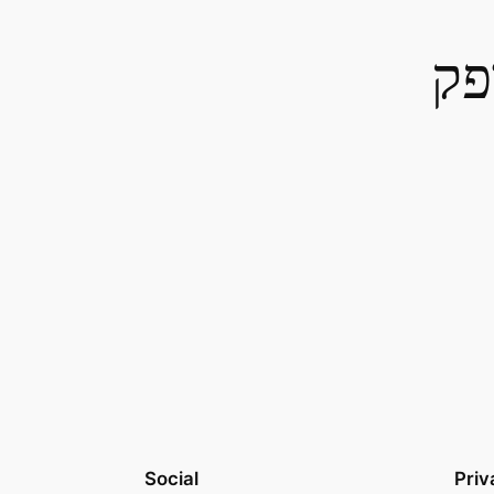
פק
Social
Priv