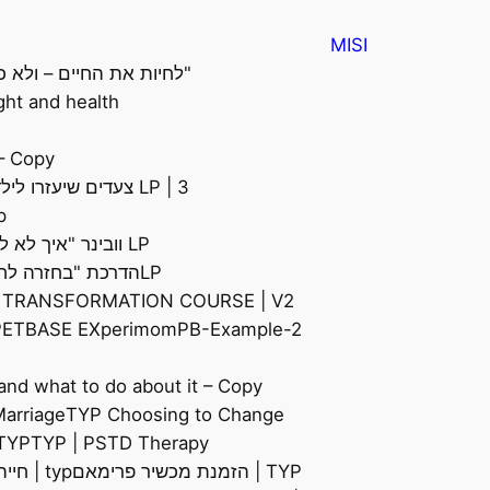
MISI
"לחיות את החיים – ולא כ
ht and health.
 – Copy
LP | 3 צעדים שיעזרו לילד שלכם להגביר ולחזק את הדימוי והביטחון העצמי שלו.
lp | טיפול
LP וובינר "איך לא להתאכזב כשאנשים לא מבינים אותך מעצמם?"
LPהדרכת "בחזרה לחיים" | לך-לך
 TRANSFORMATION COURSE​ | V2
PETBASE EX
perimom
PB-Example-2
and what to do about it – Copy
arriage​
TYP Choosing to Change
TYP | PSTD Therapy
TYP | איך לחזק את הדימוי והביטחון העצמי של הי
TYP | הזמנת מכשיר פרימאם
typ | חייהם הסודיים של הילדים