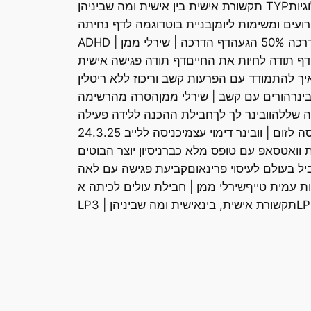
TYP תקשורת אישית בין אישית ומה שביניהן
רועים ומשימות ליומן
בניית בוט
דוגמה לדף נחיתה
50% הגעה
דף הדרכה | שירלי ממן | ADHD
דף תודה לחיות את החיים
דף תודה פגישה אישית
ך להתמודד עם הפרעות קשב וריכוז ללא ריטלין
ינר
הורים עם קשב | שירלי ממן
הסרה מהרשימה
ה שללה
וובינר לך לך
חבילת ההכנה ללידה פעילה
ה לזום | וובינר דימוי עצמי
כניסה ללייב 24.3.25
יית וואטסאפ עם טופס מלא כבר
ניסיון יוצר הבוטים
ל בעולם לעיסוי פרינאום
קביעת פגישה עם לאה
ות עמית טייף
שירלי ממן | חבילת עולים לכיתה א
תקשורת אישית, בינאישית ומה שביניהן | LP3