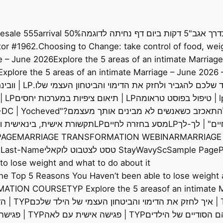
דרך אגב"
5 דקות ביום דף נחיתה לדוגמה
50% arrival
555 sale
le
or #1962
Choosing to Change: take control of food, weig
ge – June 2026
Explore the 5 areas of an intimate Marriage
Explore the 5 areas of an intimate Marriage – June 2026
LP | וובינר להורים עם קשב
 בפוסט טראומה
LP | תיאום ציפיות במערכות יחסים
LP | תקשורת אישית בין אישית ומה שביניהן | ZOOM
-DC | Yocheved
LPמסע בחזרה לחיים
LPתקשורת אישית, בינאישית ומה שביניהן
PAGE
MARRIAGE TRANSFORMATION WEBINAR
MARRIAGE
Sample Page
Sc
StayWavy טסט לצטבוט לוקאלי
-Last-Name
o lose weight and what to do about it
he Top 5 Reasons You Haven’t been able to lose weight 
MATION COURSE
TYP Explore the 5 areasof an intimate M
לד שלכם
TYP | הדרכה "ללדת ללא קרעים"
TYP | פגישה אישית עם לאה
TYP | פגישה עם שירלי