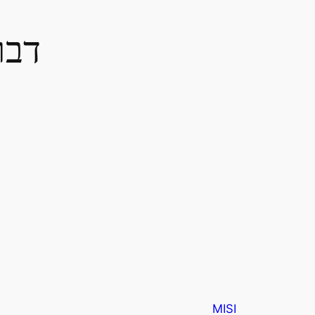
דבר
מ
MISI