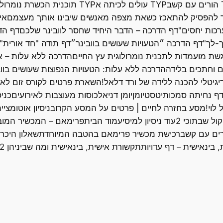
ב
TYP עולים לכיתה א
TYP תוכנית הכשרת נומרולוגיות
אי
רכות יחסים"
דף הדרכה – הדבר היחיד שחסר לוובינר שלכם
דף הדרכה 
ך-לך"
דף הדרכה ״הטעויות שעושים בוובינר״
דף תודה "חד אורית"
שת מועמדות לתכנית נומרולוגית עץ החיים
הדרכה ללא עלות – אי
ם וחתכים בלידה
הדרכה ללא עלות: הטעויות הנפוצות שעושים בווב
גיטלי להכנה ללידה של ורד דלאל!
השארת פרטים לקורס זום לא
ף נחיתה סמכותי
טסט
יומן
יומן דניאל
כוסות מעוצבות לאירועים
כניס
לוי!
מסע בחזרה לחיים | פרטים על המסע הקרוב
ניסיון אוטומצ
ול שבתוכי 2
עוד ניסיון למיסי
עמוד הבית
פרימאם – המכשיר המובי
ורים עם קשב
רכישת מכשיר פרימאם בהטבה המיוחדת
שאלון היכר
 בינאישית – דף עדויות
תקשורת אישית, בינאישית ומה שביניהן LP2